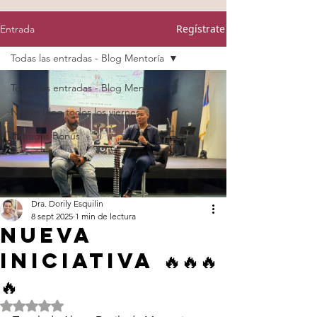
Regístrate
Entrada
Todas las entradas - Blog Mentoría
Todas las entradas - Blog Mentoría
Nuevo blog todos los viernes
Entradas Bonus
Dra. Dorily Esquilin
8 sept 2025
1 min de lectura
NUEVA
INICIATIVA 🔥🔥🔥
🔥
Obtuvo NaN de 5 estrellas.