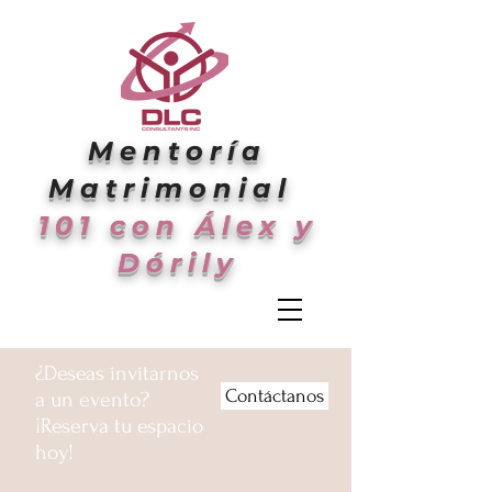
Mentoría
Matrimonial
101 con Álex y
Dórily
¿Deseas invitarnos
Contáctanos
a un evento?
¡Reserva tu espacio
hoy!