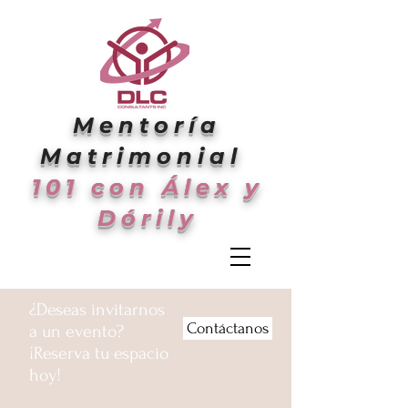
Mentoría
Matrimonial
101 con Álex y
Dórily
¿Deseas invitarnos
Contáctanos
a un evento?
¡Reserva tu espacio
hoy!