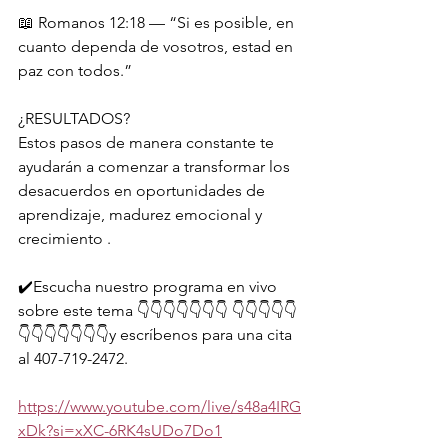
📖 Romanos 12:18 — “Si es posible, en 
cuanto dependa de vosotros, estad en 
paz con todos.”
¿RESULTADOS?
Estos pasos de manera constante te 
ayudarán a comenzar a transformar los 
desacuerdos en oportunidades de 
aprendizaje, madurez emocional y 
crecimiento . 
✔️Escucha nuestro programa en vivo 
sobre este tema 👇👇👇👇👇👇👇 👇👇👇👇👇
👇👇👇👇👇👇👇y escríbenos para una cita 
al 407-719-2472. 
https://www.youtube.com/live/s48a4IRG
xDk?si=xXC-6RK4sUDo7Do1