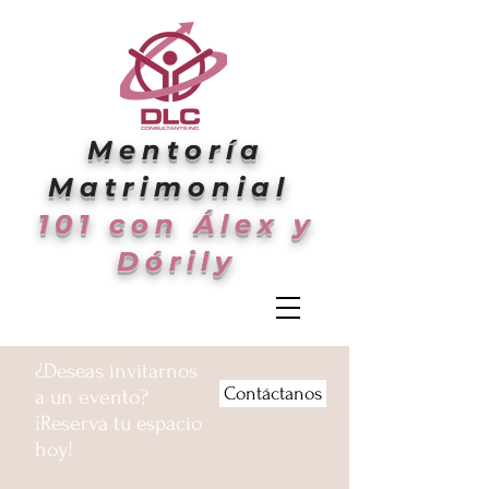
Mentoría
Matrimonial
101 con Álex y
Dórily
¿Deseas invitarnos
Contáctanos
a un evento?
¡Reserva tu espacio
hoy!