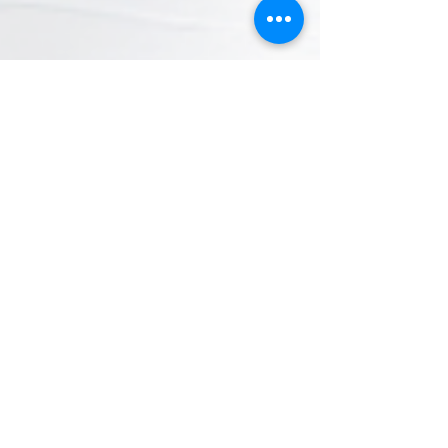
Dra. Dorily Esquilin
17 may 2024
Nuevo blog todos los viernes
Límites que nos
alejan
Poner #límites es necesario para la salud individual
y relacional. (Este es el tercer viernes que te lo
menciono). ¿Ya lo internalizaste?...